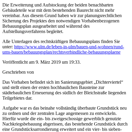
Die Erweiterung und Aufstockung der beiden benachbarten
Gebäudeteile war mit dem bestehenden Baurecht nicht mehr
vereinbar. Aus diesem Grund haben wir zur planungsrechtlichen
Sicherung des Projektes den notwendigen Vorhabenbezogenen
Bebauungsplan ausgearbeitet und während des
Aufstellungsverfahrens begleitet.
Alle Unterlagen des rechtskräftigen Bebauungsplans finden Sie
unter:
https://www.ulm.de/leben-in-ulm/bauen-und-wohnen/rund-
ums-bauen/bebauungsplan/rechtsverbindliche-bebauungsplaene
Veröffentlicht am 9. März 2019 um 19:33.
Geschrieben von
Das Vorhaben befindet sich im Sanierungsgebiet „Dichterviertel“
und stellt einen der ersten hochbaulichen Bausteine zur
städtebaulichen Erneuerung des südlich der Bleichstraße liegenden
Teilgebietes dar.
Aufgabe war es das beinahe vollständig überbaute Grundstück neu
zu ordnen und der zentralen Lage angemessen zu entwickeln.
Hierfür wurde die ein- bis zweigeschossige gewerblich genutzte
Nachkriegsbebauung abgerissen, das bestehende Grundstück durch
eine Grundstücksarrondierung erweitert und ein vier- bis sieben-