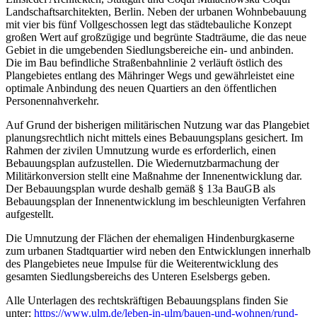
Landschaftsarchitekten, Berlin. Neben der urbanen Wohnbebauung
mit vier bis fünf Vollgeschossen legt das städtebauliche Konzept
großen Wert auf großzügige und begrünte Stadträume, die das neue
Gebiet in die umgebenden Siedlungsbereiche ein- und anbinden.
Die im Bau befindliche Straßenbahnlinie 2 verläuft östlich des
Plangebietes entlang des Mähringer Wegs und gewährleistet eine
optimale Anbindung des neuen Quartiers an den öffentlichen
Personennahverkehr.
Auf Grund der bisherigen militärischen Nutzung war das Plangebiet
planungsrechtlich nicht mittels eines Bebauungsplans gesichert. Im
Rahmen der zivilen Umnutzung wurde es erforderlich, einen
Bebauungsplan aufzustellen. Die Wiedernutzbarmachung der
Militärkonversion stellt eine Maßnahme der Innenentwicklung dar.
Der Bebauungsplan wurde deshalb gemäß § 13a BauGB als
Bebauungsplan der Innenentwicklung im beschleunigten Verfahren
aufgestellt.
Die Umnutzung der Flächen der ehemaligen Hindenburgkaserne
zum urbanen Stadtquartier wird neben den Entwicklungen innerhalb
des Plangebietes neue Impulse für die Weiterentwicklung des
gesamten Siedlungsbereichs des Unteren Eselsbergs geben.
Alle Unterlagen des rechtskräftigen Bebauungsplans finden Sie
unter:
https://www.ulm.de/leben-in-ulm/bauen-und-wohnen/rund-