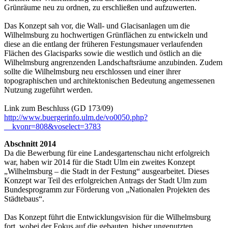
Grünräume neu zu ordnen, zu erschließen und aufzuwerten.
Das Konzept sah vor, die Wall- und Glacisanlagen um die
Wilhelmsburg zu hochwertigen Grünflächen zu entwickeln und
diese an die entlang der früheren Festungsmauer verlaufenden
Flächen des Glacisparks sowie die westlich und östlich an die
Wilhelmsburg angrenzenden Landschaftsräume anzubinden. Zudem
sollte die Wilhelmsburg neu erschlossen und einer ihrer
topographischen und architektonischen Bedeutung angemessenen
Nutzung zugeführt werden.
Link zum Beschluss (GD 173/09)
http://www.buergerinfo.ulm.de/vo0050.php?
__kvonr=808&voselect=3783
Abschnitt 2014
Da die Bewerbung für eine Landesgartenschau nicht erfolgreich
war, haben wir 2014 für die Stadt Ulm ein zweites Konzept
„Wilhelmsburg – die Stadt in der Festung“ ausgearbeitet. Dieses
Konzept war Teil des erfolgreichen Antrags der Stadt Ulm zum
Bundesprogramm zur Förderung von „Nationalen Projekten des
Städtebaus“.
Das Konzept führt die Entwicklungsvision für die Wilhelmsburg
fort, wobei der Fokus auf die gebauten, bisher ungenutzten