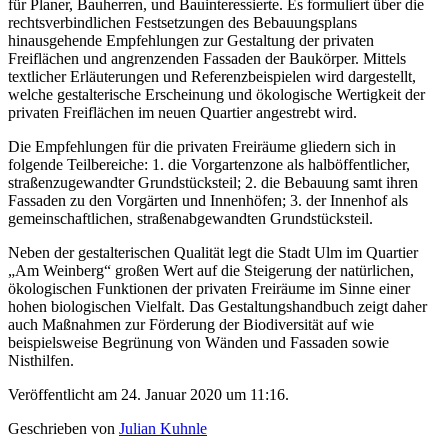
für Planer, Bauherren, und Bauinteressierte. Es formuliert über die
rechtsverbindlichen Festsetzungen des Bebauungsplans
hinausgehende Empfehlungen zur Gestaltung der privaten
Freiflächen und angrenzenden Fassaden der Baukörper. Mittels
textlicher Erläuterungen und Referenzbeispielen wird dargestellt,
welche gestalterische Erscheinung und ökologische Wertigkeit der
privaten Freiflächen im neuen Quartier angestrebt wird.
Die Empfehlungen für die privaten Freiräume gliedern sich in
folgende Teilbereiche: 1. die Vorgartenzone als halböffentlicher,
straßenzugewandter Grundstücksteil; 2. die Bebauung samt ihren
Fassaden zu den Vorgärten und Innenhöfen; 3. der Innenhof als
gemeinschaftlichen, straßenabgewandten Grundstücksteil.
Neben der gestalterischen Qualität legt die Stadt Ulm im Quartier
„Am Weinberg“ großen Wert auf die Steigerung der natürlichen,
ökologischen Funktionen der privaten Freiräume im Sinne einer
hohen biologischen Vielfalt. Das Gestaltungshandbuch zeigt daher
auch Maßnahmen zur Förderung der Biodiversität auf wie
beispielsweise Begrünung von Wänden und Fassaden sowie
Nisthilfen.
Veröffentlicht am 24. Januar 2020 um 11:16.
Geschrieben von
Julian Kuhnle