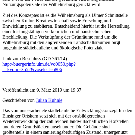
Nutzungspotenziale der Wilhelmsburg gerückt wird.
Ziel des Konzeptes ist es die Wilhelmsburg als Ulmer Schnittstelle
zwischen Kultur, Kreativwirtschaft sowie Forschung und
Entwicklung zu etablieren. Entscheidend hierfür ist die Herstellung
einer leistungsfähigen verkehrlichen und haustechnischen
Erschließung. Die Verknüpfung der Grünräume rund um die
Wilhelmsburg mit den angrenzenden Landschaftsräumen birgt
ungeahnte städtebauliche und ökologische Potenziale.
Link zum Beschluss (GD 361/14)
http://buergerinfo.ulm.de/vo0050.php?
__kvonr=3552&voselect=6806
Veröffentlicht am 9. März 2019 um 19:37.
Geschrieben von
Julian Kuhnle
Das von uns erarbeitete städtebauliche Entwicklungskonzept für den
Einsinger Ortskern setzt sich mit der ortsbildgerechten
Weiterentwicklung der zahlreichen landwirtschaftlichen Hofstellen
und deren Grundstücken auseinander. Die Gebäude sind
größtenteils in einem sanierungsbedürftigen Zustand, untergenutzt