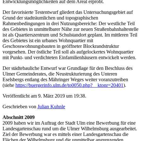
Entwicklungsmöglichkeiten auf dem Areal erprobt.
Der favorisierte Testentwurf gliedert das Untersuchungsgebiet auf
Grund der stadträumlichen und topographischen
Rahmenbedingungen in drei Nutzungsbereiche: Der westliche Teil
des Gebietes in unmittelbarer Nähe zur neuen Straßenbahnhaltestelle
ist als Quartierszentrum und Schulstandort geplant. Im mittleren Teil
des Gebietes ist ein urbanes Wohnquartier mit
Geschosswohnungsbauten in geöffneter Blockrandstruktur
vorgesehen. Der östliche Teil soll als aufgelockertes Wohnquartier
mit Punkt- und verdichteten Einfamilienhäusern entwickelt werden.
Der städtebauliche Entwurf war Grundlage für den Beschluss des
Ulmer Gemeinderates, die Neustrukturierung des Unteren
Eselsbergs entlang des Mähringer Weges weiter voranzutreiben
(siehe
https://buergerinfo.ulm.de/to0050.php?__ktonr=20401
).
Veröffentlicht am 9. März 2019 um 19:38.
Geschrieben von
Julian Kuhnle
Abschnitt 2009
2009 haben wir im Auftrag der Stadt Ulm eine Bewerbung für eine
Landesgartenschau rund um die Ulmer Wilhelmsburg ausgearbeitet.
Ziel der Bewerbung war es mittels einer Landesgartenschau die
Flächen der Wilhelmsburg und die unmittelbar angrenzenden