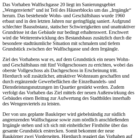
Das Vorhaben Walfischgasse 20 liegt im Sanierungsgebiet
„Wengenviertel“ und ist Teil des Häuserblocks um das „Irrgängle“
herum. Das bestehende Wohn- und Geschäftshaus wurde 1960
erbaut und in den letzten Jahren nur geringfügig saniert. Aufgrund
schlechter Bausubstanz, statischer Schwierigkeiten und unattraktiver
Grundrisse ist das Gebäude nur bedingt erhaltenswert. Erschwert
wird die Weiterentwicklung des Bestandsbaus zusätzlich durch die
besondere stadträumliche Situation mit schmalem und tiefem
Grundstück zwischen der Walfischgasse und dem Irrgängle.
Ziel des Vorhabens war es, auf dem Grundstück ein neues Wohn-
und Geschäftshaus mit fünf Vollgeschossen zu errichten, wobei das
oberste Vollgeschoss als Dachgeschoss in Erscheinung tritt.
Hierdurch soll zusätzlicher, attraktiver Wohnraum geschaffen und
durch ergänzende Gewerbeflächen die Einzelhandels- und
Dienstleistungsnutzungen im Quartier gestärkt werden. Zudem
verfolgt das Vorhaben das Ziel mittels der neuen Außenwirkung des
Gebäudes einen Beitrag zur Aufwertung des Stadtbildes innerhalb
des Wengenviertels zu leisten.
Der von uns geplante Baukörper wird giebelständig zur südlich
angrenzenden Walfischgasse sowie zum nördlich anschließenden
Irrgängle stehen und ich sich mit einheitlicher Firsthöhe über das
gesamte Grundstück erstrecken. Somit bekommt der neue
Baukörper zwei Vorderseiten. Hierdurch reagiert das Vorhaben auf