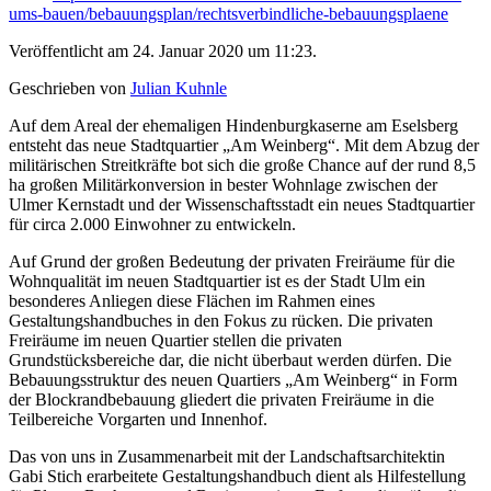
ums-bauen/bebauungsplan/rechtsverbindliche-bebauungsplaene
Veröffentlicht am 24. Januar 2020 um 11:23.
Geschrieben von
Julian Kuhnle
Auf dem Areal der ehemaligen Hindenburgkaserne am Eselsberg
entsteht das neue Stadtquartier „Am Weinberg“. Mit dem Abzug der
militärischen Streitkräfte bot sich die große Chance auf der rund 8,5
ha großen Militärkonversion in bester Wohnlage zwischen der
Ulmer Kernstadt und der Wissenschaftsstadt ein neues Stadtquartier
für circa 2.000 Einwohner zu entwickeln.
Auf Grund der großen Bedeutung der privaten Freiräume für die
Wohnqualität im neuen Stadtquartier ist es der Stadt Ulm ein
besonderes Anliegen diese Flächen im Rahmen eines
Gestaltungshandbuches in den Fokus zu rücken. Die privaten
Freiräume im neuen Quartier stellen die privaten
Grundstücksbereiche dar, die nicht überbaut werden dürfen. Die
Bebauungsstruktur des neuen Quartiers „Am Weinberg“ in Form
der Blockrandbebauung gliedert die privaten Freiräume in die
Teilbereiche Vorgarten und Innenhof.
Das von uns in Zusammenarbeit mit der Landschaftsarchitektin
Gabi Stich erarbeitete Gestaltungshandbuch dient als Hilfestellung