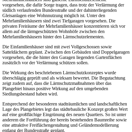
vorgesehen, die dafür Sorge tragen, dass trotz der Verlärmung der
südlich verlaufenden Bundesstraße und der dahinterliegenden
Gleisanlagen eine Wohnnutzung möglich ist. Unter den
Mehrfamilienhäusern sind zwei Tiefgaragen vorgesehen. Die
privaten Freiräume der Mehrfamilienhäuser konzentrieren sich vor
allem auf die lärmgeschützten Wohnhöfe zwischen den
Mehrfamilienhäusern hinter den Lärmschutzelementen.
Die Einfamilienhäuser sind mit zwei Vollgeschossen sowie
Satteldächern geplant. Zwischen den Gebäuden sind Doppelgaragen
vorgesehen, die die hinter den Garagen liegenden Gartenflächen
zusätzlich vor der Verlärmung schützen sollen.
Die Wirkung des beschriebenen Lärmschutzkonzeptes wurde
überschlägig geprüft und als wirksam bewertet. Die Begutachtung
zeigt zudem auf, dass die Lärmschutzmaßnahmen über das
Plangebiet hinaus positive Wirkung auf den umgebenden
Siedlungsbestand haben wird.
Entsprechend der besonderen stadträumlichen und landschaftlichen
Lage des Plangebietes legt das städtebauliche Konzept großen Wert
auf eine großflächige Eingrünung des neuen Quartiers. So ist unter
anderem die Fortführung der bereits bestehenden Baumreihe sowie
eine attraktive Freiflächengestaltung und Geländemodellierung
entlang der Bundesstraße geplant.