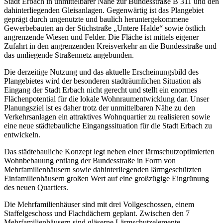
Stadt Erbach in unmittelbarer Nähe zur Bundesstraße B 311 und den
dahinterliegenden Gleisanlagen. Gegenwärtig ist das Plangebiet
geprägt durch ungenutzte und baulich heruntergekommene
Gewerbebauten an der Stichstraße „Untere Halde“ sowie östlich
angrenzende Wiesen und Felder. Die Fläche ist mittels eigener
Zufahrt in den angrenzenden Kreisverkehr an die Bundesstraße und
das umliegende Straßennetz angebunden.
Die derzeitige Nutzung und das aktuelle Erscheinungsbild des
Plangebietes wird der besonderen stadträumlichen Situation als
Eingang der Stadt Erbach nicht gerecht und stellt ein enormes
Flächenpotential für die lokale Wohnraumentwicklung dar. Unser
Planungsziel ist es daher trotz der unmittelbaren Nähe zu den
Verkehrsanlagen ein attraktives Wohnquartier zu realisieren sowie
eine neue städtebauliche Eingangssituation für die Stadt Erbach zu
entwickeln.
Das städtebauliche Konzept legt neben einer lärmschutzoptimierten
Wohnbebauung entlang der Bundesstraße in Form von
Mehrfamilienhäusern sowie dahinterliegenden lärmgeschützten
Einfamilienhäusern großen Wert auf eine großzügige Eingrünung
des neuen Quartiers.
Die Mehrfamilienhäuser sind mit drei Vollgeschossen, einem
Staffelgeschoss und Flachdächern geplant. Zwischen den 7
Mehrfamilienhäusern sind gläserne Lärmschutzelemente